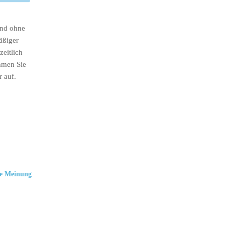
ind ohne
äßiger
eitlich
hmen Sie
r auf.
e Meinung