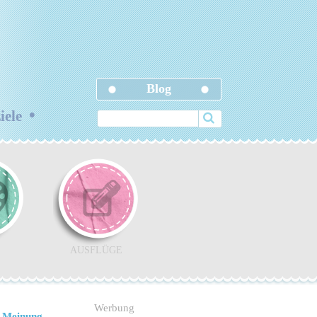
Blog
•
ziele
AUSFLÜGE
Werbung
 Meinung