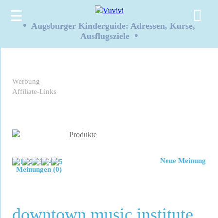
☰
•
Augsburger Kinderguide: Adressen, Kurse,
•
Ausflugsziele
Werbung
Affiliate-Links
Neue Meinung
Meinungen (0)
downtown music institute