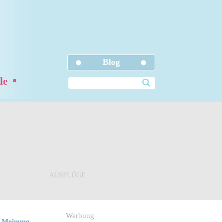
Blog
•
ele
AUSFLÜGE
Werbung
 Meinung