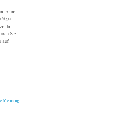
ind ohne
äßiger
eitlich
hmen Sie
r auf.
e Meinung