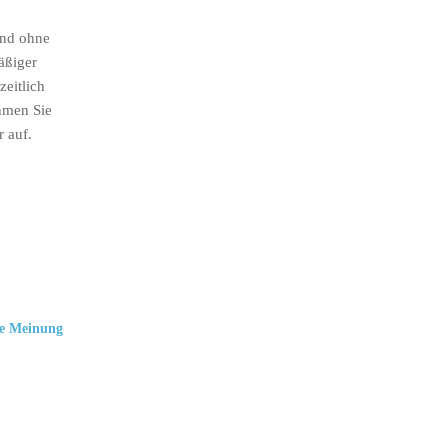
ind ohne
äßiger
eitlich
hmen Sie
r auf.
e Meinung