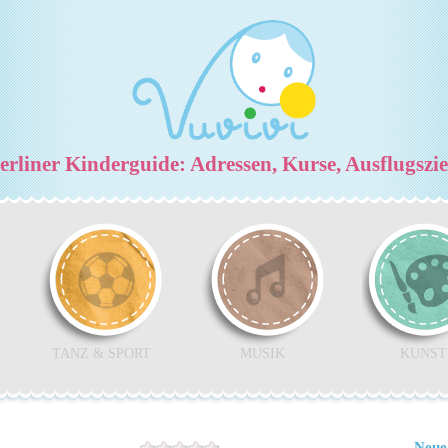
rliner Kinderguide: Adressen, Kurse, Ausflugszi
TANZ & SPORT
MUSIK
KUNST
Neue