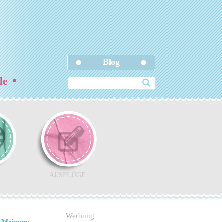
Blog
•
ele
AUSFLÜGE
Werbung
 Meinung