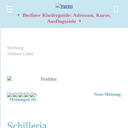
☰
•
Berliner Kinderguide: Adressen, Kurse,
•
Ausflugsziele
Werbung
Affiliate-Links
Neue Meinung
Meinungen (0)
Schilleria