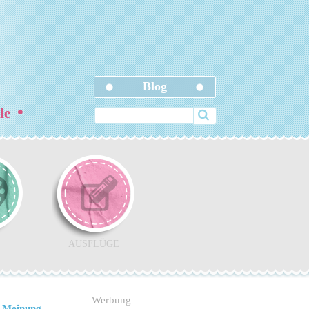
Blog
•
ele
AUSFLÜGE
Werbung
 Meinung