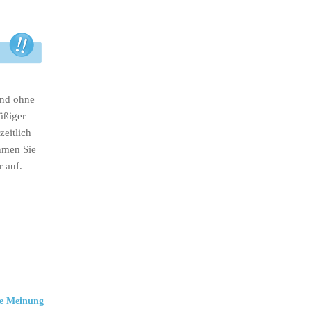
ind ohne
äßiger
eitlich
hmen Sie
r auf.
e Meinung