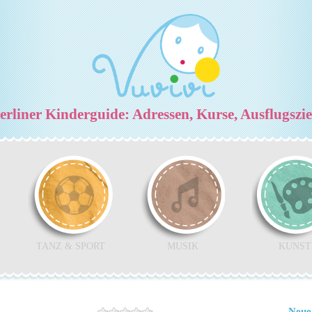
rliner Kinderguide: Adressen, Kurse, Ausflugszi
TANZ & SPORT
MUSIK
KUNST
Neue