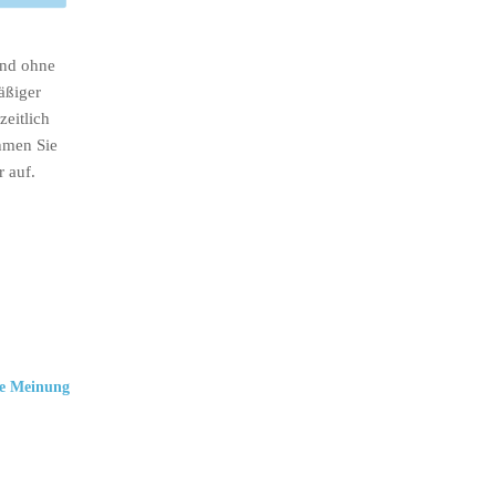
ind ohne
äßiger
eitlich
hmen Sie
r auf.
e Meinung