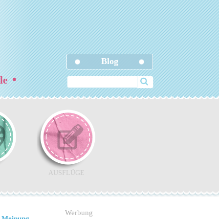
Blog
•
ele
AUSFLÜGE
Werbung
 Meinung