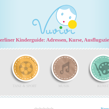
rliner Kinderguide: Adressen, Kurse, Ausflugszi
TANZ & SPORT
MUSIK
KUNST
Neue