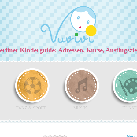
rliner Kinderguide: Adressen, Kurse, Ausflugszi
TANZ & SPORT
MUSIK
KUNST
Neue