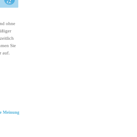
ind ohne
äßiger
eitlich
hmen Sie
r auf.
e Meinung