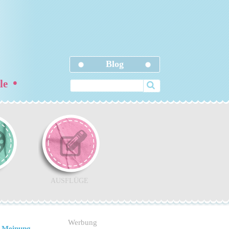
Blog
•
ele
AUSFLÜGE
Werbung
 Meinung