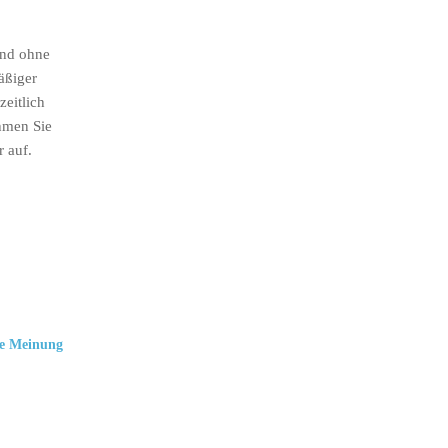
ind ohne
äßiger
eitlich
hmen Sie
r auf.
e Meinung