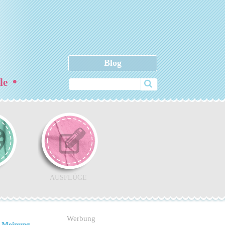
Blog
•
ele
AUSFLÜGE
Werbung
 Meinung