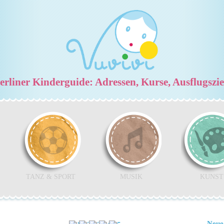
rliner Kinderguide: Adressen, Kurse, Ausflugszi
TANZ & SPORT
MUSIK
KUNST
Neue