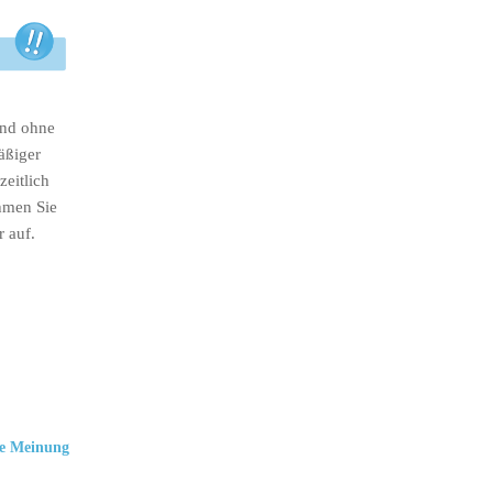
ind ohne
äßiger
eitlich
hmen Sie
r auf.
e Meinung