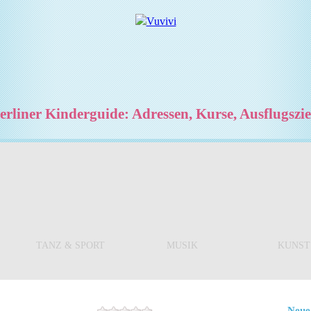
rliner Kinderguide: Adressen, Kurse, Ausflugszi
TANZ & SPORT
MUSIK
KUNST
Neue