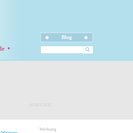
Blog
•
ele
AUSFLÜGE
Werbung
 Meinung