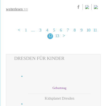
weiterlesen >>
<
1
...
3
4
5
6
7
8
9
10
11
12
13
>
DRESDEN FÜR KINDER
Geburtstag
Kidsplanet Dresden