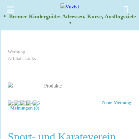
☰
•
Bremer Kinderguide: Adressen, Kurse, Ausflugsziele
•
Werbung
Affiliate-Links
Neue Meinung
Meinungen (0)
Sport- und Karateverein