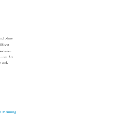
ind ohne
äßiger
eitlich
hmen Sie
r auf.
e Meinung