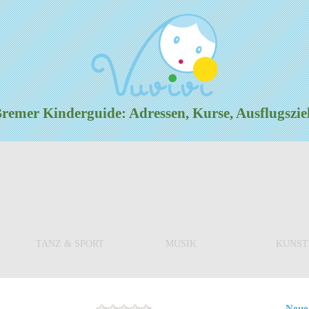
emer Kinderguide: Adressen, Kurse, Ausflugszi
TANZ & SPORT
MUSIK
KUNST
Neue