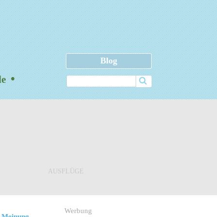
Blog
•
ele
AUSFLÜGE
Werbung
 Meinung