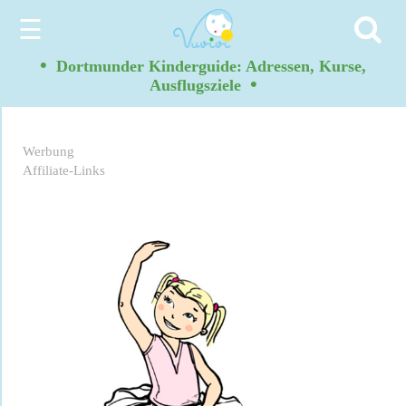
☰
•
Dortmunder Kinderguide: Adressen, Kurse,
•
Ausflugsziele
Werbung
Affiliate-Links