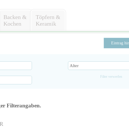
Backen &
Töpfern &
Kochen
Keramik
Eintrag hi
Filter verwerfen
ger Filterangaben.
R