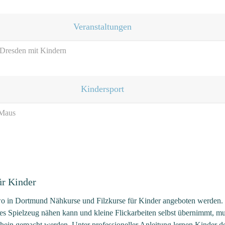
Veranstaltungen
/ Dresden mit Kindern
Kindersport
 Maus
ür Kinder
 wo in Dortmund Nähkurse und Filzkurse für Kinder angeboten werden.
s Spielzeug nähen kann und kleine Flickarbeiten selbst übernimmt, m
schein gemacht werden. Unter professioneller Anleitung lernen Kinder d