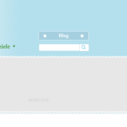
Blog
•
ziele
AUSFLÜGE