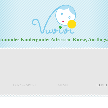
munder Kinderguide: Adressen, Kurse, Ausflugs
TANZ & SPORT
MUSIK
KUNST