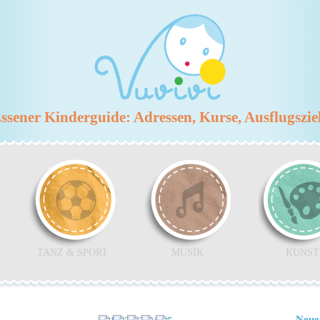
sener Kinderguide: Adressen, Kurse, Ausflugszi
TANZ & SPORT
MUSIK
KUNST
Neue