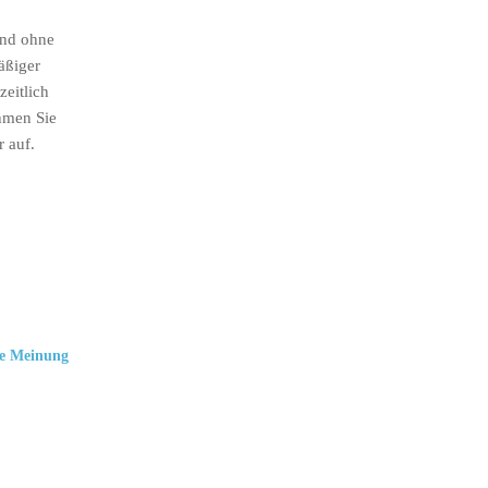
ind ohne
äßiger
eitlich
hmen Sie
r auf.
e Meinung