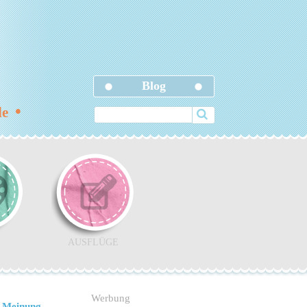
Blog
•
ele
AUSFLÜGE
Werbung
 Meinung