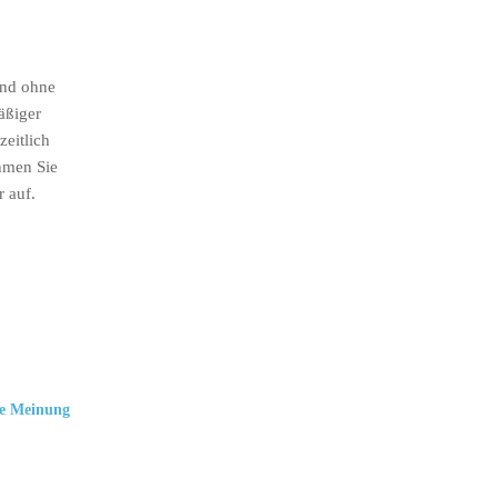
ind ohne
äßiger
eitlich
hmen Sie
r auf.
e Meinung