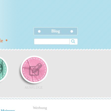
Blog
•
ele
AUSFLÜGE
Werbung
 Meinung