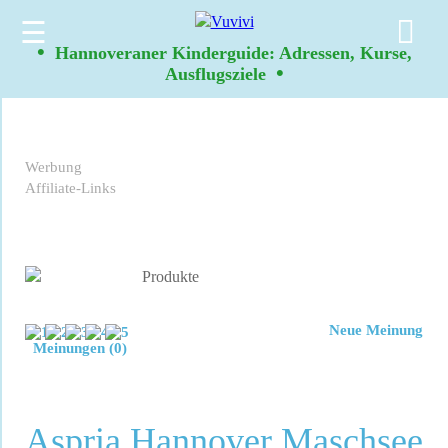
☰
•
Hannoveraner Kinderguide: Adressen, Kurse,
•
Ausflugsziele
Werbung
Affiliate-Links
Neue Meinung
Meinungen (0)
Aspria Hannover Maschsee