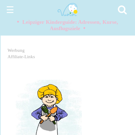
☰
•
Leipziger Kinderguide: Adressen, Kurse,
•
Ausflugsziele
Werbung
Affiliate-Links