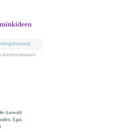
minkideen
ndergeburtstag
h Kinderschminken
oße Auswahl
außen. Egal,
i