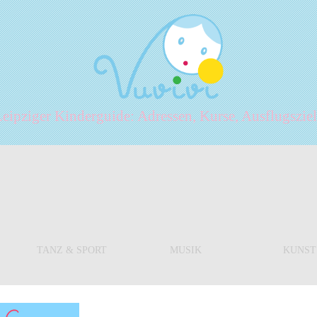
ipziger Kinderguide: Adressen, Kurse, Ausflugszi
TANZ & SPORT
MUSIK
KUNST