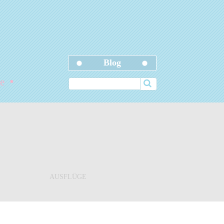
Blog
•
ele
AUSFLÜGE