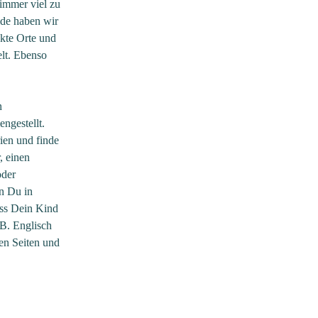
 immer viel zu
ide haben wir
ckte Orte und
lt. Ebenso
n
ngestellt.
ien und finde
, einen
oder
n Du in
ass Dein Kind
.B. Englisch
ren Seiten und