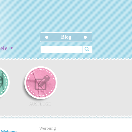
Blog
•
iele
AUSFLÜGE
Werbung
 Meinung