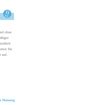
ind ohne
äßiger
eitlich
hmen Sie
r auf.
e Meinung