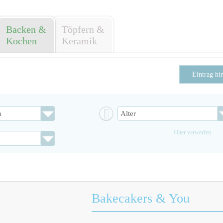
Backen &
Töpfern &
Kochen
Keramik
Eintrag hi
Filter verwerfen
Bakecakers & You