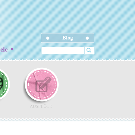
Blog
•
iele
AUSFLÜGE