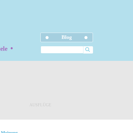
Blog
•
iele
AUSFLÜGE
 Meinung