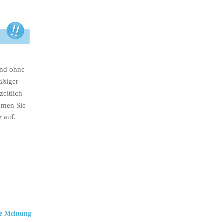
ind ohne
äßiger
eitlich
hmen Sie
r auf.
e Meinung