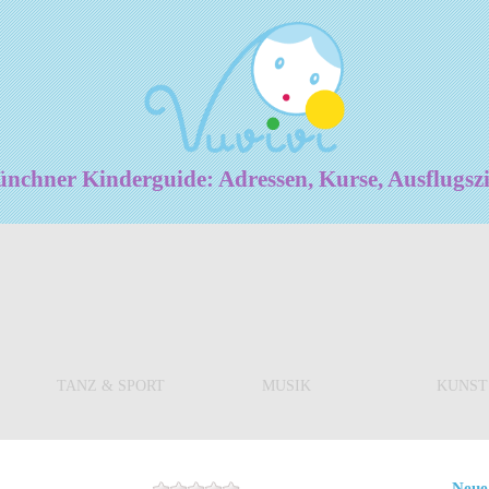
chner Kinderguide: Adressen, Kurse, Ausflugsz
TANZ & SPORT
MUSIK
KUNST
Neue