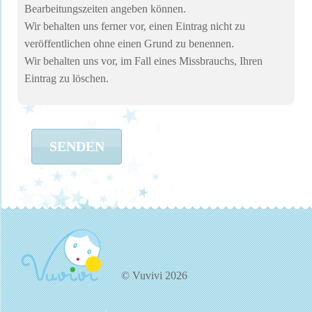
Bearbeitungszeiten angeben können.
Wir behalten uns ferner vor, einen Eintrag nicht zu
veröffentlichen ohne einen Grund zu benennen.
Wir behalten uns vor, im Fall eines Missbrauchs, Ihren
Eintrag zu löschen.
SENDEN
© Vuvivi 2026