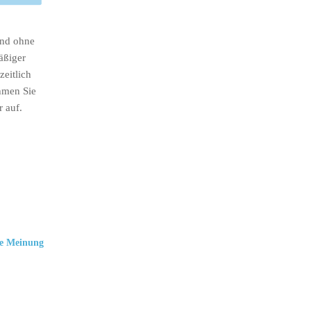
ind ohne
äßiger
eitlich
hmen Sie
r auf.
e Meinung