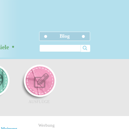
Blog
•
ziele
AUSFLÜGE
Werbung
 Meinung