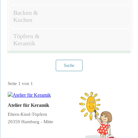
Backen &
Kochen
Töpfern &
Keramik
Suche
Seite 1 von 1
Atelier für Keramik
Eltern-Kind-Töpfern
20359 Hamburg - Mitte
Filter verwerfen