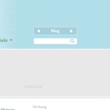
Blog
•
ziele
AUSFLÜGE
Werbung
 Meinung