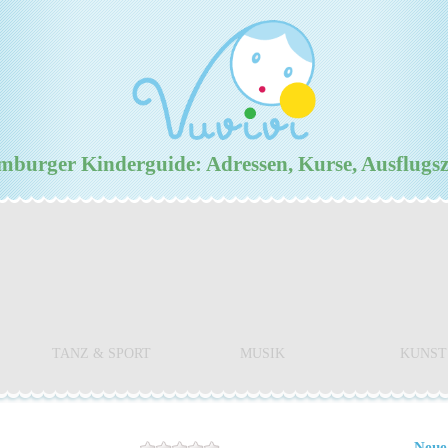
urger Kinderguide: Adressen, Kurse, Ausflugs
TANZ & SPORT
MUSIK
KUNST
Neue