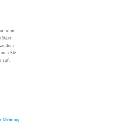
ind ohne
äßiger
eitlich
hmen Sie
r auf.
e Meinung