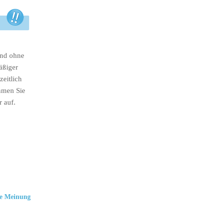
ind ohne
äßiger
eitlich
hmen Sie
r auf.
e Meinung