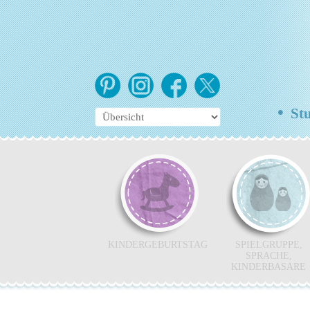
•
Stu
KINDERGEBURTSTAG
SPIELGRUPPE,
SPRACHE,
KINDERBASARE