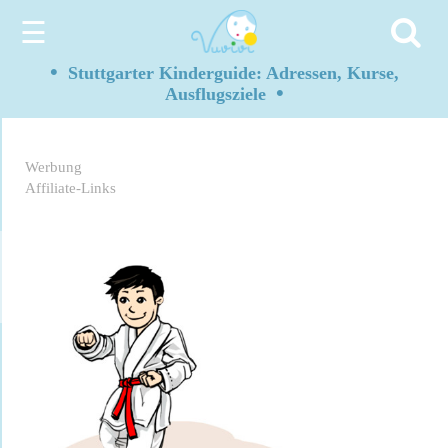
☰
•
Stuttgarter Kinderguide: Adressen, Kurse,
•
Ausflugsziele
Werbung
Affiliate-Links