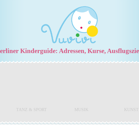
rliner Kinderguide: Adressen, Kurse, Ausflugszi
TANZ & SPORT
MUSIK
KUNST