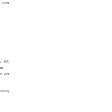
n einer
or 100
an die
in der
endung