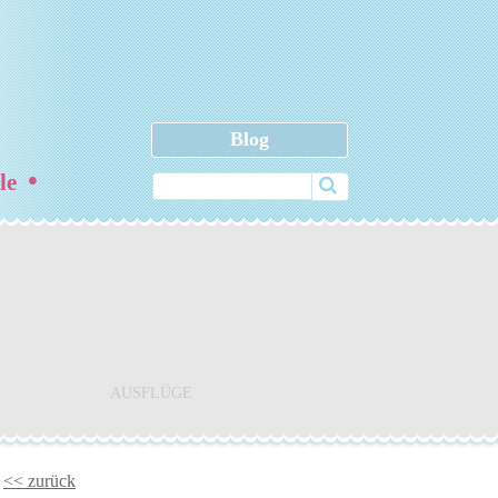
Blog
•
ele
AUSFLÜGE
<< zurück