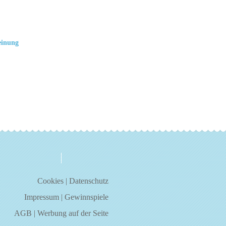
einung
über uns
kontakt
Cookies
|
Datenschutz
Impressum
|
Gewinnspiele
AGB
|
Werbung auf der Seite