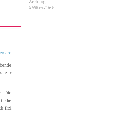
Werbung
Affiliate-Link
ntare
obende
nd zur
r. Die
t die
h frei