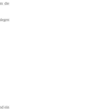
em die
nlegen
nd ein