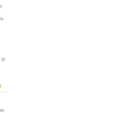
ze
en.
r
ur.