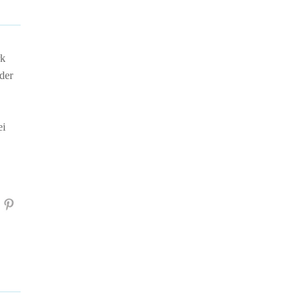
rk
der
ei