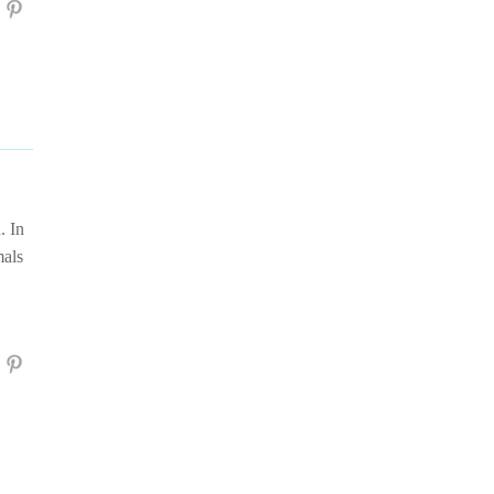
. In
mals