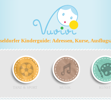
eldorfer Kinderguide: Adressen, Kurse, Ausflugs
TANZ & SPORT
MUSIK
KUNST