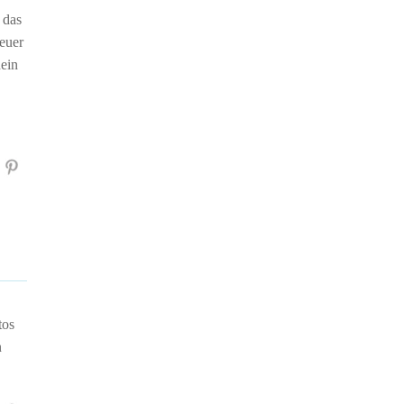
 das
euer
ein
tos
n