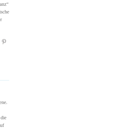
lanz“
ische
r
ene.
 die
auf