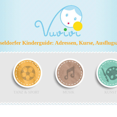
eldorfer Kinderguide: Adressen, Kurse, Ausflugs
TANZ & SPORT
MUSIK
KUNST