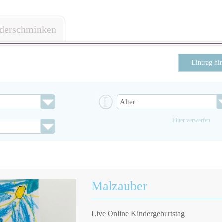
derschminken
Eintrag hi
Filter verwerfen
Malzauber
Live Online Kindergeburtstag