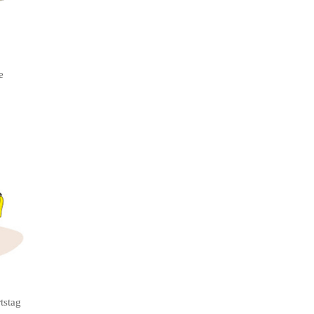
e
tstag