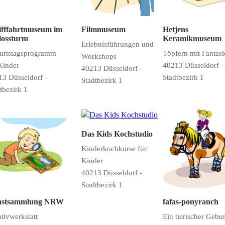
ifffahrtmuseum im
Filmmuseum
Hetjens
lossturm
Keramikmuseum
Erlebnisführungen und
urtstagsprogramm
Töpfern mit Fantasi
Workshops
Kinder
40213 Düsseldorf -
40213 Düsseldorf -
3 Düsseldorf -
Stadtbezirk 1
Stadtbezirk 1
tbezirk 1
Das Kids Kochstudio
Kinderkochkurse für
Kinder
40213 Düsseldorf -
Stadtbezirk 1
nstsammlung NRW
fafas-ponyranch
tivwerkstatt
Ein tierischer Gebur