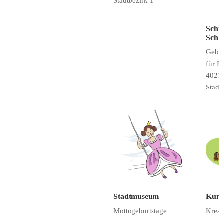
Stadtbezirk 1
Sch
Sch
Geb
für 
4021
Stad
Stadtmuseum
Ku
Mottogeburtstage
Krea