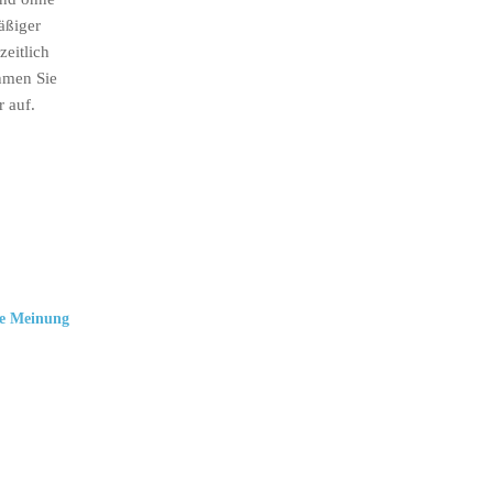
äßiger
eitlich
hmen Sie
r auf.
e Meinung