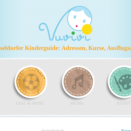
eldorfer Kinderguide: Adressen, Kurse, Ausflugs
TANZ & SPORT
MUSIK
KUNST
Neue