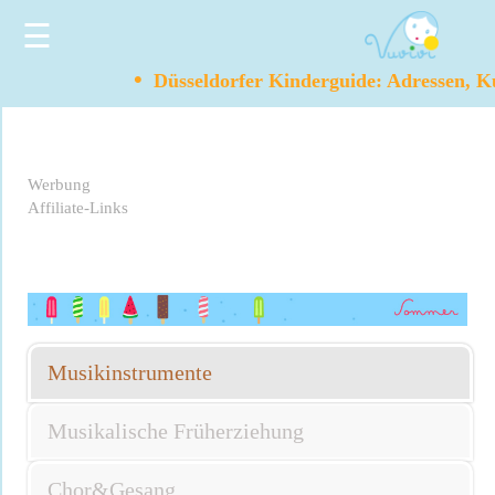
☰
•
Düsseldorfer Kinderguide: Adressen, Ku
Werbung
Affiliate-Links
Musikinstrumente
Musikalische Früherziehung
Chor&Gesang