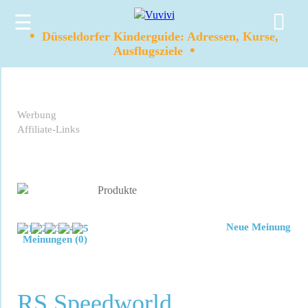
☰
•
Düsseldorfer Kinderguide: Adressen, Kurse,
•
Ausflugsziele
Werbung
Affiliate-Links
Neue Meinung
Meinungen (0)
RS Speedworld