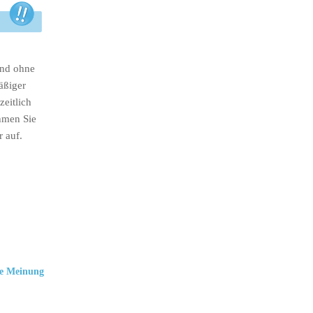
ind ohne
äßiger
eitlich
hmen Sie
r auf.
e Meinung