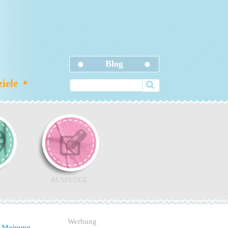
Blog
•
ziele
AUSFLÜGE
Werbung
 Meinung