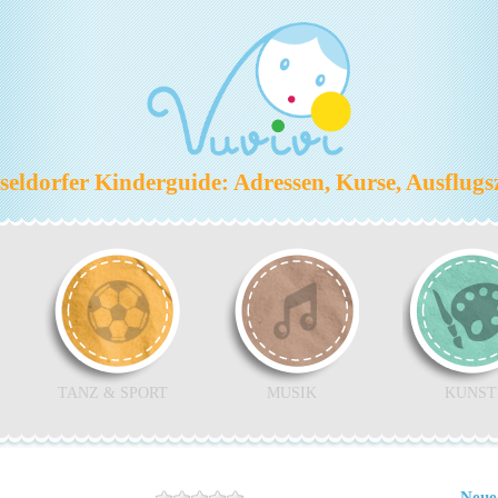
eldorfer Kinderguide: Adressen, Kurse, Ausflugs
TANZ & SPORT
MUSIK
KUNST
Neue