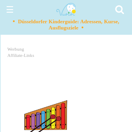
☰
•
Düsseldorfer Kinderguide: Adressen, Kurse,
•
Ausflugsziele
Werbung
Affiliate-Links