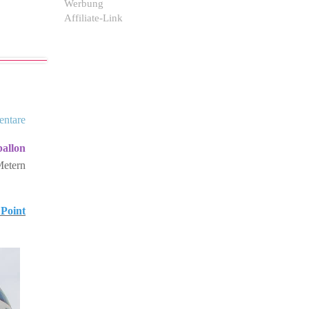
Werbung
Affiliate-Link
ntare
ballon
Metern
Point