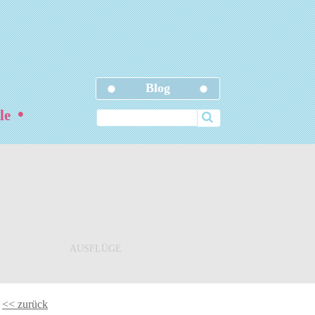
Blog
•
ele
AUSFLÜGE
<< zurück