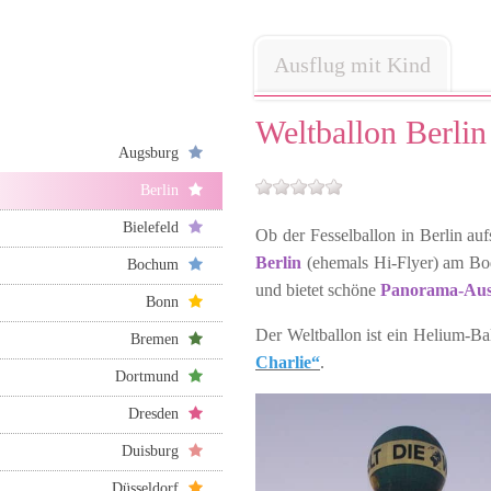
Ausflug mit Kind
Weltballon Berlin
Augsburg
Berlin
Bielefeld
Ob der Fesselballon in Berlin auf
Berlin
(ehemals Hi-Flyer) am Bode
Bochum
und bietet schöne
Panorama-Aus
Bonn
Der Weltballon ist ein Helium-Bal
Bremen
Charlie“
.
Dortmund
Dresden
Duisburg
Düsseldorf