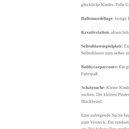
glückliche Kinder. Tolle Gl
Ballonmodellage
: lustige
Kreativstation
: abwechsl
Seifenblasenspielplatz
: E
Seifenblasen zum selber m
Bobbycarparcours
: Ein 
Fahrspaß.
Schatzsuche
: Kleine Kind
suchen. Die kleinen Pirate
Blackbeard.
Eine aufregende Suche be
zum Versteck. Ein rundum