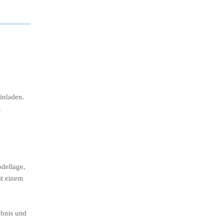
inladen.
.
odellage,
it einem
ebnis und