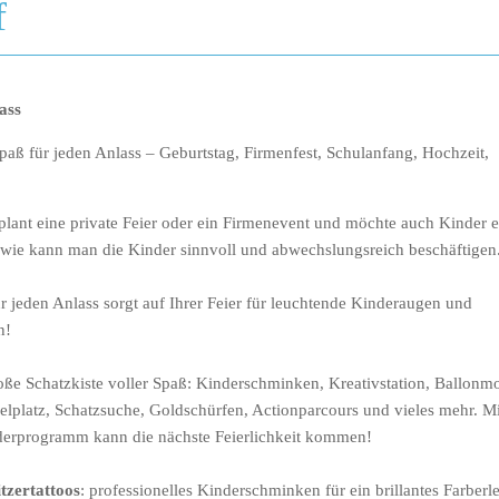
f
ass
paß für jeden Anlass – Geburtstag, Firmenfest, Schulanfang, Hochzeit,
plant eine private Feier oder ein Firmenevent und möchte auch Kinder e
e, wie kann man die Kinder sinnvoll und abwechslungsreich beschäftigen
r jeden Anlass sorgt auf Ihrer Feier für leuchtende Kinderaugen und
n!
roße Schatzkiste voller Spaß: Kinderschminken, Kreativstation, Ballonm
elplatz, Schatzsuche, Goldschürfen, Actionparcours und vieles mehr. M
erprogramm kann die nächste Feierlichkeit kommen!
itzertattoos
: professionelles Kinderschminken für ein brillantes Farberl