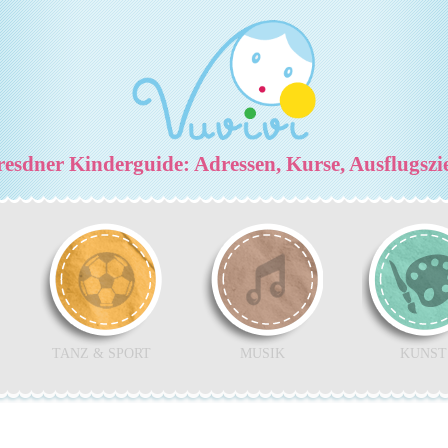
esdner Kinderguide: Adressen, Kurse, Ausflugszi
TANZ & SPORT
MUSIK
KUNST