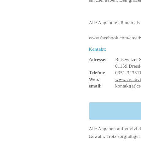
ein Ziel haben: Den große
Alle Angebote können als
www.facebook.com/creati
Kontakt:
Adresse:
Reisewitzer 
01159 Dresd
Telefon:
0351-32331
Web:
www.creativ
email:
kontakt(at)c
Alle Angaben auf vuvivi.d
Gewähr. Trotz sorgfältig