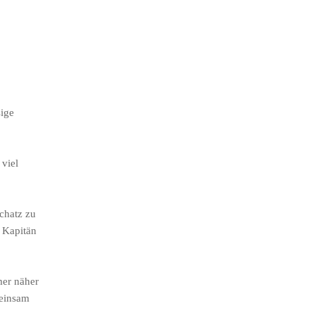
sige
 viel
Schatz zu
n Kapitän
mer näher
meinsam