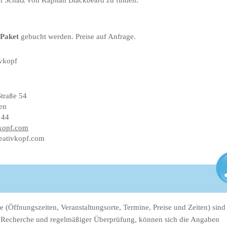
n Schatz von Kapitän Blackbeard zu finden.
Paket
gebucht werden. Preise auf Anfrage.
vkopf
Straße 54
en
144
kopf.com
reativkopf.com
e (Öffnungszeiten, Veranstaltungsorte, Termine, Preise und Zeiten) sin
er Recherche und regelmäßiger Überprüfung, können sich die Angaben