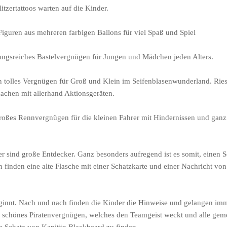
itzertattoos warten auf die Kinder.
 Figuren aus mehreren farbigen Ballons für viel Spaß und Spiel
ungsreiches Bastelvergnügen für Jungen und Mädchen jeden Alters.
in tolles Vergnügen für Groß und Klein im Seifenblasenwunderland. Rie
achen mit allerhand Aktionsgeräten.
großes Rennvergnügen für die kleinen Fahrer mit Hindernissen und ganz
er sind große Entdecker. Ganz besonders aufregend ist es somit, einen 
n finden eine alte Flasche mit einer Schatzkarte und einer Nachricht vo
ginnt. Nach und nach finden die Kinder die Hinweise und gelangen im
 schönes Piratenvergnügen, welches den Teamgeist weckt und alle ge