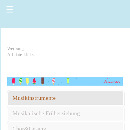
☰
Werbung
Affiliate-Links
Musikinstrumente
Musikalische Früherziehung
Chor&Gesang