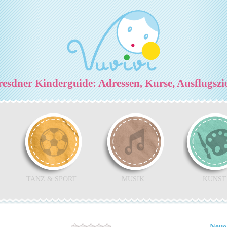
esdner Kinderguide: Adressen, Kurse, Ausflugszi
TANZ & SPORT
MUSIK
KUNST
Neue