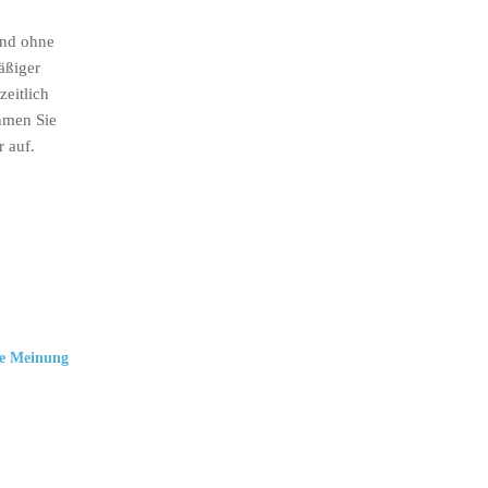
ind ohne
äßiger
eitlich
hmen Sie
r auf.
e Meinung