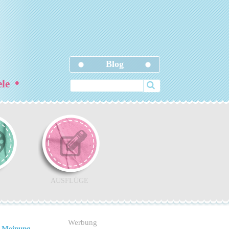
Blog
•
ele
AUSFLÜGE
Werbung
 Meinung