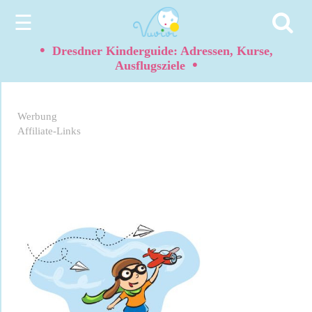
☰
•
Dresdner Kinderguide: Adressen, Kurse,
•
Ausflugsziele
Werbung
Affiliate-Links