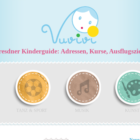
esdner Kinderguide: Adressen, Kurse, Ausflugszi
TANZ & SPORT
MUSIK
KUNST
Neue