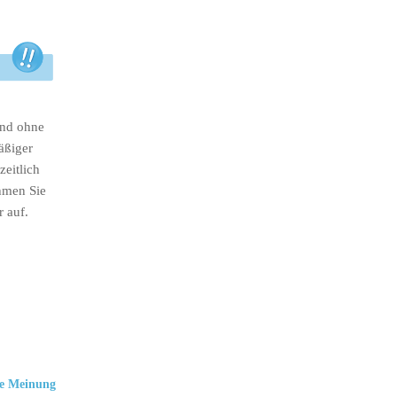
ind ohne
äßiger
eitlich
hmen Sie
r auf.
e Meinung