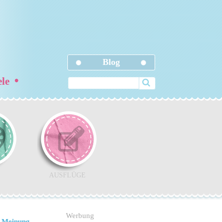
Blog
•
ele
AUSFLÜGE
Werbung
 Meinung