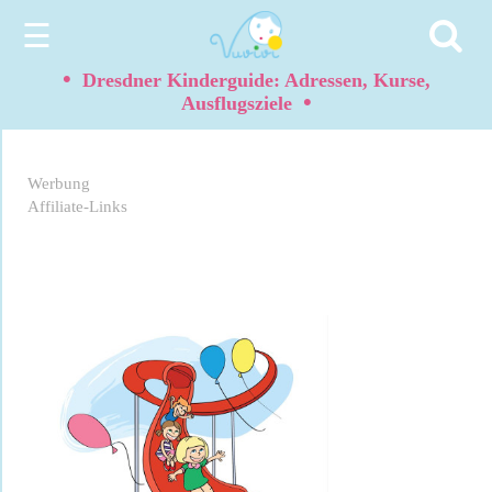
☰
•
Dresdner Kinderguide: Adressen, Kurse,
•
Ausflugsziele
Werbung
Affiliate-Links