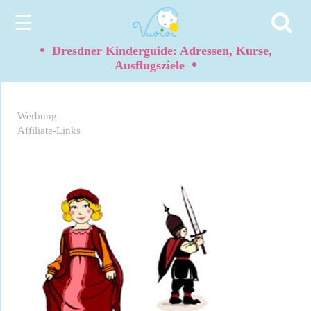
☰
•
Dresdner Kinderguide: Adressen, Kurse,
•
Ausflugsziele
Werbung
Affiliate-Links