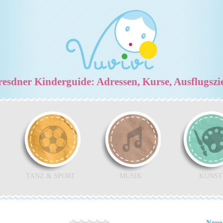
esdner Kinderguide: Adressen, Kurse, Ausflugszi
TANZ & SPORT
MUSIK
KUNST
Neue