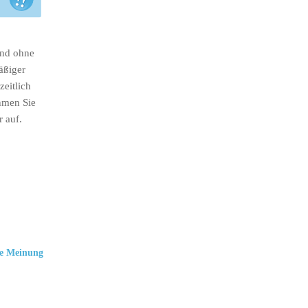
ind ohne
äßiger
eitlich
hmen Sie
r auf.
e Meinung