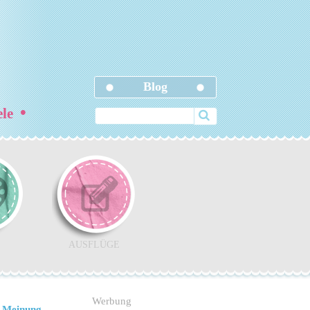
Blog
•
ele
AUSFLÜGE
Werbung
 Meinung