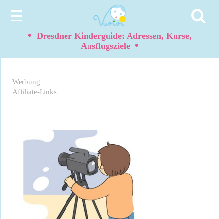
☰
•
Dresdner Kinderguide: Adressen, Kurse,
•
Ausflugsziele
Werbung
Affiliate-Links