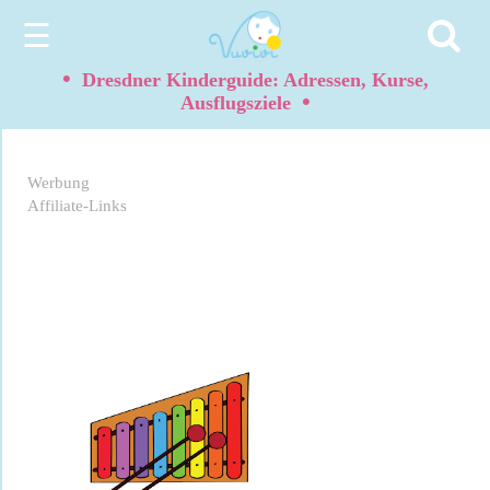
☰
•
Dresdner Kinderguide: Adressen, Kurse,
•
Ausflugsziele
Werbung
Affiliate-Links