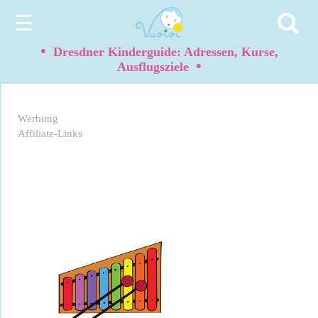
☰
•
Dresdner Kinderguide: Adressen, Kurse,
•
Ausflugsziele
Werbung
Affiliate-Links