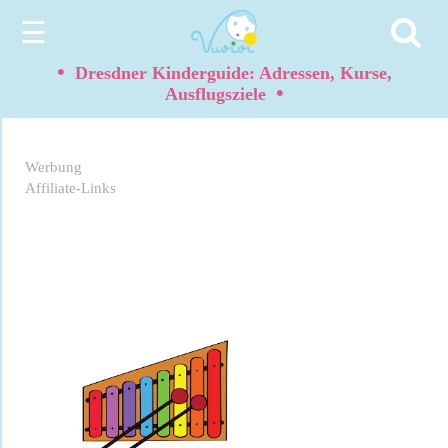
☰
•
Dresdner Kinderguide: Adressen, Kurse,
•
Ausflugsziele
Werbung
Affiliate-Links